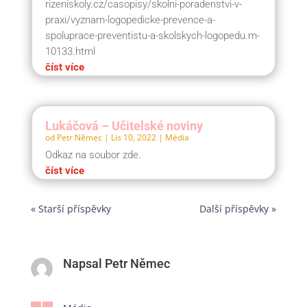
rizeniskoly.cz/casopisy/skolni-poradenstvi-v-
praxi/vyznam-logopedicke-prevence-a-
spoluprace-preventistu-a-skolskych-logopedu.m-
10133.html
číst více
Lukáčová – Učitelské noviny
od
Petr Němec
|
Lis 10, 2022
|
Média
Odkaz na soubor zde.
číst více
« Starší příspěvky
Další příspěvky »
Napsal Petr Němec