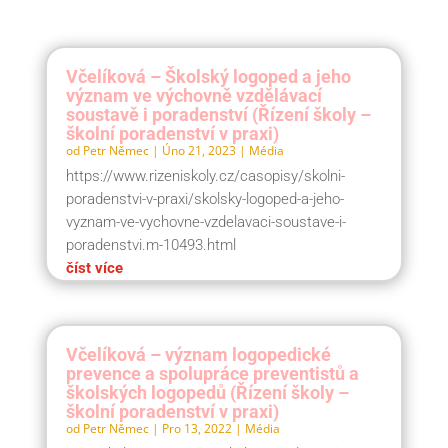
Včelíková – Školský logoped a jeho
význam ve výchovně vzdělávací
soustavě i poradenství (Řízení školy –
školní poradenství v praxi)
od
Petr Němec
|
Úno 21, 2023
|
Média
https://www.rizeniskoly.cz/casopisy/skolni-
poradenstvi-v-praxi/skolsky-logoped-a-jeho-
vyznam-ve-vychovne-vzdelavaci-soustave-i-
poradenstvi.m-10493.html
číst více
Včelíková – význam logopedické
prevence a spolupráce preventistů a
školských logopedů (Řízení školy –
školní poradenství v praxi)
od
Petr Němec
|
Pro 13, 2022
|
Média