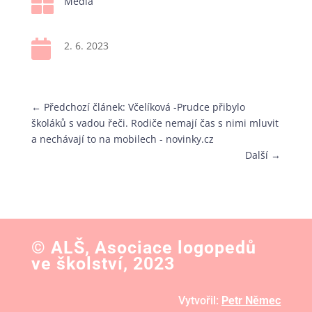

Média

2. 6. 2023
←
Předchozí článek: Včelíková -Prudce přibylo
školáků s vadou řeči. Rodiče nemají čas s nimi mluvit
a nechávají to na mobilech - novinky.cz
Další
→
© ALŠ, Asociace logopedů
ve školství, 2023
Vytvořil:
Petr Němec