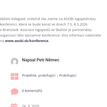
Vážení kolegové, srdečně Vás zveme na ASOBI logopedickou
konferenci, která se bude konat ve dnech 7.5.-8.5.2026
v Bratislavě. Asociace logopedů ve školství je partnerskou
organizací této významné konference. Více informací naleznete
na
www.asobi.sk/konference
.
Napsal Petr Němec

Proběhlé, probíhající
|
Probíhající

0 komentářů
26. 3. 2026