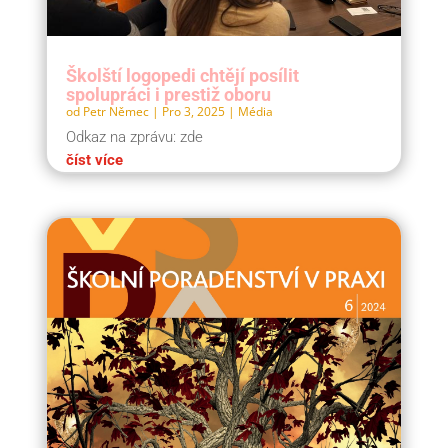
Školští logopedi chtějí posílit
spolupráci i prestiž oboru
od
Petr Němec
|
Pro 3, 2025
|
Média
Odkaz na zprávu: zde
číst více