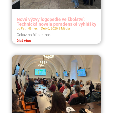
Nové výzvy logopedie ve školství:
Technická novela poradenské vyhlášky
od
Petr Němec
|
Dub 6, 2026
|
Média
Odkaz na článek zde.
číst více