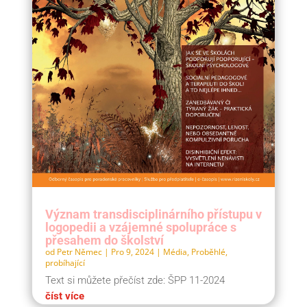
Význam transdisciplinárního přístupu v
logopedii a vzájemné spolupráce s
přesahem do školství
od
Petr Němec
|
Pro 9, 2024
|
Média
,
Proběhlé,
probíhající
Text si můžete přečíst zde: ŠPP 11-2024
číst více