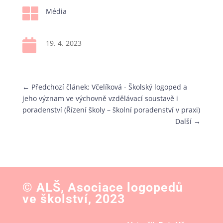

Média

19. 4. 2023
←
Předchozí článek: Včelíková - Školský logoped a
jeho význam ve výchovně vzdělávací soustavě i
poradenství (Řízení školy – školní poradenství v praxi)
Další
→
© ALŠ, Asociace logopedů
ve školství, 2023