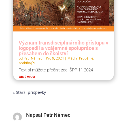
Význam transdisciplinárního přístupu v
logopedii a vzájemné spolupráce s
přesahem do školství
od
Petr Němec
|
Pro 9, 2024
|
Média
,
Proběhlé,
probíhající
Text si můžete přečíst zde: ŠPP 11-2024
číst více
« Starší příspěvky
Napsal Petr Němec