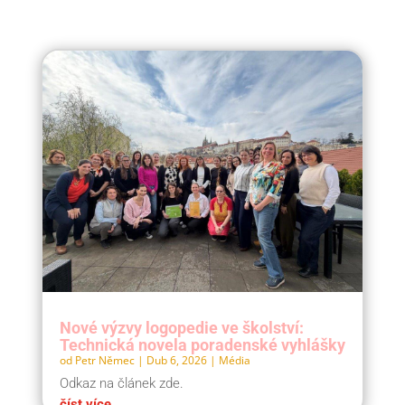
Nové výzvy logopedie ve školství:
Technická novela poradenské vyhlášky
od
Petr Němec
|
Dub 6, 2026
|
Média
Odkaz na článek zde.
číst více