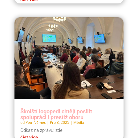
Školští logopedi chtějí posílit
spolupráci i prestiž oboru
od
Petr Němec
|
Pro 3, 2025
|
Média
Odkaz na zprávu: zde
číst více