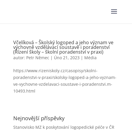
Včelíková – Školský logoped a jeho význam ve
výchovně vzdělávací soustavě i poradenství
(Řízení školy – školní poradenství v praxi)
autor:
Petr Němec
|
Úno 21, 2023
|
Média
https://www.rizeniskoly.cz/casopisy/skolni-
poradenstvi-v-praxi/skolsky-logoped-a-jeho-vyznam-
ve-vychovne-vzdelavaci-soustave-i-poradenstvi.m-
10493.html
Nejnovější příspěvky
Stanovisko MZ k poskytování logopedické péče v ČR