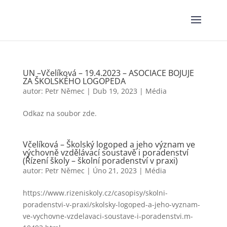
UN –Včelíková – 19.4.2023 – ASOCIACE BOJUJE
ZA ŠKOLSKÉHO LOGOPEDA
autor:
Petr Němec
|
Dub 19, 2023
|
Média
Odkaz na soubor zde.
Včelíková – Školský logoped a jeho význam ve
výchovně vzdělávací soustavě i poradenství
(Řízení školy – školní poradenství v praxi)
autor:
Petr Němec
|
Úno 21, 2023
|
Média
https://www.rizeniskoly.cz/casopisy/skolni-
poradenstvi-v-praxi/skolsky-logoped-a-jeho-vyznam-
ve-vychovne-vzdelavaci-soustave-i-poradenstvi.m-