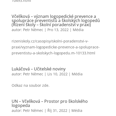
10493.html
Včelíková – význam logopedické prevence a
spolupráce preventistů a školských logopedů
(Řízení školy – školní poradenství v praxi)
autor:
Petr Němec
|
Pro 13, 2022
|
Média
rizeniskoly.cz/casopisy/skolni-poradenstvi-v-
praxi/vyznam-logopedicke-prevence-a-spoluprace-
preventistu-a-skolskych-logopedu.m-10133.html
Lukáčová – Učitelské noviny
autor:
Petr Němec
|
Lis 10, 2022
|
Média
Odkaz na soubor zde.
UN – Včelíková – Prostor pro školského
logopeda
autor:
Petr Němec
|
Říj 31, 2022
|
Média