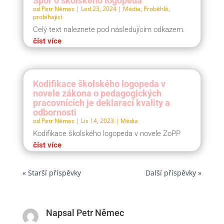
Spor o školského logopeda
od
Petr Němec
|
Led 23, 2024
|
Média
,
Proběhlé,
probíhající
Celý text naleznete pod následujícím odkazem.
číst více
Kodifikace školského logopeda v
novele zákona o pedagogických
pracovnících je deklarací kvality a
odbornosti
od
Petr Němec
|
Lis 14, 2023
|
Média
Kodifikace školského logopeda v novele ZoPP
číst více
« Starší příspěvky
Další příspěvky »
Napsal Petr Němec