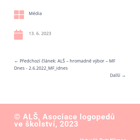

Média

13. 6. 2023
←
Předchozí článek: ALŠ – hromadně výbor – MF
Dnes - 2.6.2022_MF_idnes
Další
→
© ALŠ, Asociace logopedů
ve školství, 2023