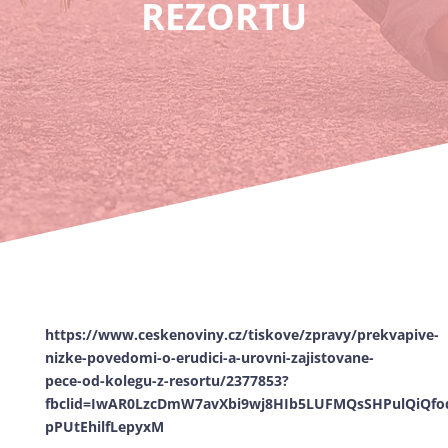
REZORTU
https://www.ceskenoviny.cz/tiskove/zpravy/prekvapive-
nizke-povedomi-o-erudici-a-urovni-zajistovane-
pece-od-kolegu-z-resortu/2377853?
fbclid=IwAR0LzcDmW7avXbi9wj8HIb5LUFMQsSHPulQiQfo
pPUtEhilfLepyxM