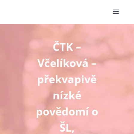
ČTK –
Včelíková –
překvapivě
nízké
povědomí o
ŠL,