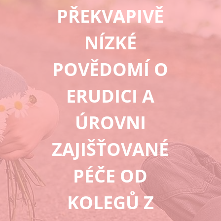
PŘEKVAPIVĚ
NÍZKÉ
POVĚDOMÍ O
ERUDICI A
ÚROVNI
ZAJIŠŤOVANÉ
PÉČE OD
KOLEGŮ Z