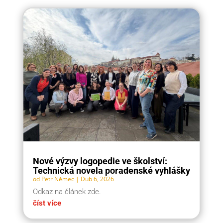
Nové výzvy logopedie ve školství:
Technická novela poradenské vyhlášky
od
Petr Němec
|
Dub 6, 2026
Odkaz na článek zde.
číst více