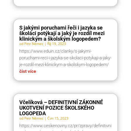
S jakými poruchami řeči i jazyka se
školáci potýkají a jaký je rozdíl mezi
klinickým a školským logopedem?
od
Petr Němec
|
Říj 19, 2023
https://www.eduin.cz/clanky/s-jakymi-
poruchami-reci-i-jazyka-se-skolaci-potykaji-a-jaky-
je-rozdil-mezi-klinickym-a-skolskym-logopedem/
číst více
Včelíková – DEFINITIVNÍ ZÁKONNÉ
UKOTVENÍ POZICE ŠKOLSKÉHO
LOGOPEDA
od
Petr Němec
|
Čvn 15, 2023
https://www.ceskenoviny.cz/pr/zpravy/definitivni