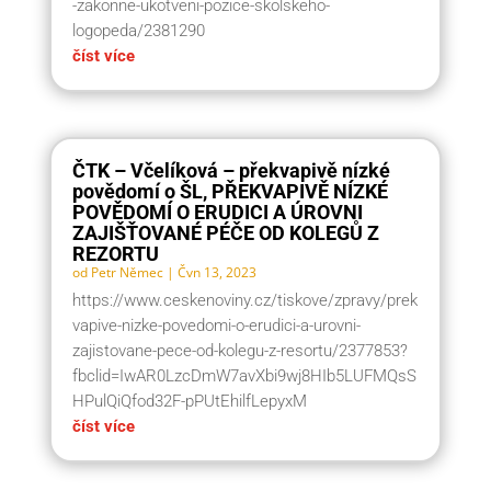
-zakonne-ukotveni-pozice-skolskeho-
logopeda/2381290
číst více
ČTK – Včelíková – překvapivě nízké
povědomí o ŠL, PŘEKVAPIVĚ NÍZKÉ
POVĚDOMÍ O ERUDICI A ÚROVNI
ZAJIŠŤOVANÉ PÉČE OD KOLEGŮ Z
REZORTU
od
Petr Němec
|
Čvn 13, 2023
https://www.ceskenoviny.cz/tiskove/zpravy/prek
vapive-nizke-povedomi-o-erudici-a-urovni-
zajistovane-pece-od-kolegu-z-resortu/2377853?
fbclid=IwAR0LzcDmW7avXbi9wj8HIb5LUFMQsS
HPulQiQfod32F-pPUtEhilfLepyxM
číst více