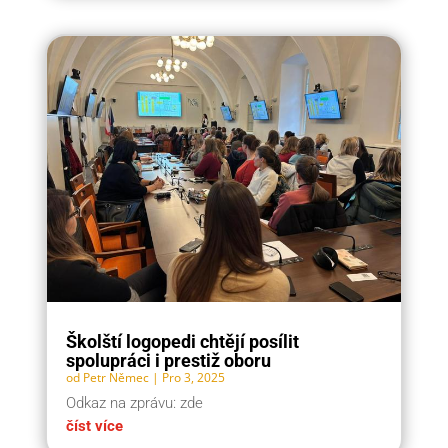
Školští logopedi chtějí posílit
spolupráci i prestiž oboru
od
Petr Němec
|
Pro 3, 2025
Odkaz na zprávu: zde
číst více