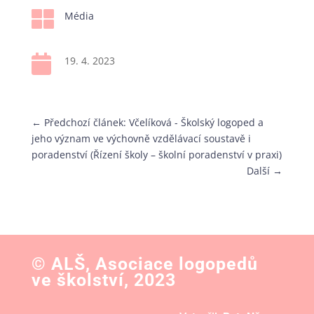

Média

19. 4. 2023
←
Předchozí článek: Včelíková - Školský logoped a
jeho význam ve výchovně vzdělávací soustavě i
poradenství (Řízení školy – školní poradenství v praxi)
Další
→
© ALŠ, Asociace logopedů
ve školství, 2023