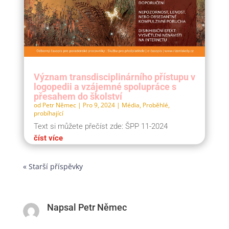
Význam transdisciplinárního přístupu v
logopedii a vzájemné spolupráce s
přesahem do školství
od
Petr Němec
|
Pro 9, 2024
|
Média
,
Proběhlé,
probíhající
Text si můžete přečíst zde: ŠPP 11-2024
číst více
« Starší příspěvky
Napsal Petr Němec