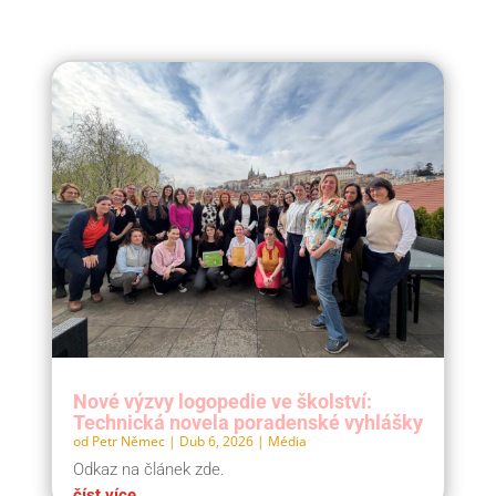
Nové výzvy logopedie ve školství:
Technická novela poradenské vyhlášky
od
Petr Němec
|
Dub 6, 2026
|
Média
Odkaz na článek zde.
číst více