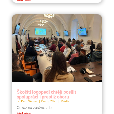
Školští logopedi chtějí posílit
spolupráci i prestiž oboru
od
Petr Němec
|
Pro 3, 2025
|
Média
Odkaz na zprávu: zde
číst více