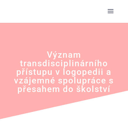
Význam
transdisciplinárního
přístupu v logopedii a
vzájemné spolupráce s
přesahem do školství