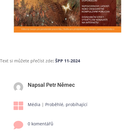
Text si můžete přečíst zde
:
ŠPP 11-2024
Napsal Petr Němec

Média
|
Proběhlé, probíhající

0 komentářů